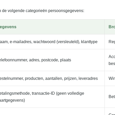
n de volgende categorieën persoonsgegevens:
egevens
Br
aam, e-mailadres, wachtwoord (versleuteld), klanttype
Reg
Acc
elefoonnummer, adres, postcode, plaats
bes
estelnummer, producten, aantallen, prijzen, leveradres
Win
etalingsmethode, transactie-ID (geen volledige
Bet
aartgegevens)