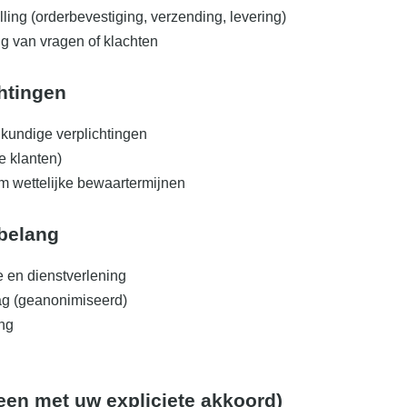
ing (orderbevestiging, verzending, levering)
g van vragen of klachten
chtingen
kundige verplichtingen
e klanten)
m wettelijke bewaartermijnen
belang
 en dienstverlening
ag (geanonimiseerd)
ing
een met uw expliciete akkoord)