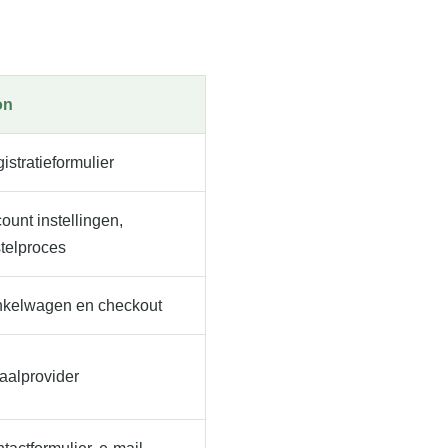
on
istratieformulier
ount instellingen,
telproces
kelwagen en checkout
aalprovider