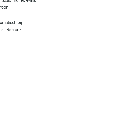
tactformulier, e-mail,
efoon
omatisch bij
sitebezoek